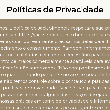
Políticas de Privacidade
nós. É política do Jack Simonéia respeitar a sua 
no site https://jacksimoneia.com.br e outros sit
penas quando realmente precisamos delas para lh
onhecimento e consentimento. Também informamo
mações coletadas pelo tempo necessário para forn
ro de meios comercialmente aceitáveis ​​para ev
dificação não autorizados. “Não compartilhamos i
 quando exigido por lei. “O nosso site pode ter li
ue não temos controle sobre o conteúdo e práticas
as
políticas de privacidade
.
“Você é livre para recu
 possamos fornecer alguns dos serviços desejados
ossas práticas em torno de privacidade e informa
 do usuário e informações pessoais, entre em c