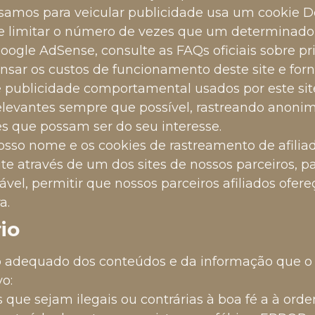
amos para veicular publicidade usa um cookie Do
e limitar o número de vezes que um determinado 
oogle AdSense, consulte as FAQs oficiais sobre p
sar os custos de funcionamento deste site e forn
publicidade comportamental usados ​​por este sit
elevantes sempre que possível, rastreando anoni
 que possam ser do seu interesse.
osso nome e os cookies de rastreamento de afili
ite através de um dos sites de nossos parceiros, 
vel, permitir que nossos parceiros afiliados of
a.
io
o adequado dos conteúdos e da informação que o 
vo:
 que sejam ilegais ou contrárias à boa fé a à orde