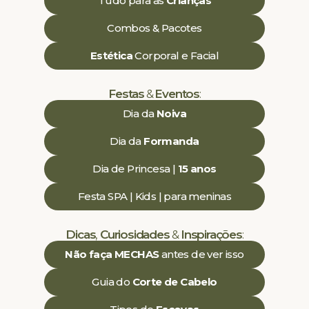
Tudo para as
Crianças
Combos & Pacotes
Estética
Corporal e Facial
Festas
&
Eventos
:
Dia da
Noiva
Dia da
Formanda
Dia de Princesa |
15 anos
Festa SPA | Kids | para meninas
Dicas
,
Curiosidades
&
Inspirações
:
Não faça MECHAS
antes de ver isso
Guia do
Corte de Cabelo