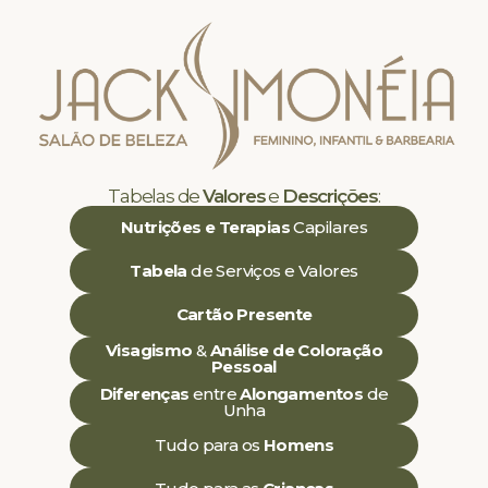
Tabelas de
Valores
e
Descrições
:
Nutrições e Terapias
Capilares
Tabela
de Serviços e Valores
Cartão Presente
Visagismo
&
Análise de Coloração
Pessoal
Diferenças
entre
Alongamentos
de
Unha
Tudo para os
Homens